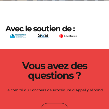
2023/2024
Avec le soutien de :
Après une matinée de plaidoiries
assurées avec brio par les 16
étudiants finalistes, le jury a pu
délibérer et décerner plusieurs prix...
DÉCOUVRIR
Vous avez des
questions ?
Le comité du Concours de Procédure d’Appel y répond.